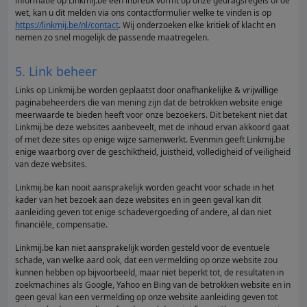
informatie op Linkmij.be een inbreuk vormt op onze gedragsregels of de
wet, kan u dit melden via ons contactformulier welke te vinden is op
https://linkmij.be/nl/contact
. Wij onderzoeken elke kritiek of klacht en
nemen zo snel mogelijk de passende maatregelen.
5. Link beheer
Links op Linkmij.be worden geplaatst door onafhankelijke & vrijwillige
paginabeheerders die van mening zijn dat de betrokken website enige
meerwaarde te bieden heeft voor onze bezoekers. Dit betekent niet dat
Linkmij.be deze websites aanbeveelt, met de inhoud ervan akkoord gaat
of met deze sites op enige wijze samenwerkt. Evenmin geeft Linkmij.be
enige waarborg over de geschiktheid, juistheid, volledigheid of veiligheid
van deze websites.
Linkmij.be kan nooit aansprakelijk worden geacht voor schade in het
kader van het bezoek aan deze websites en in geen geval kan dit
aanleiding geven tot enige schadevergoeding of andere, al dan niet
financiële, compensatie.
Linkmij.be kan niet aansprakelijk worden gesteld voor de eventuele
schade, van welke aard ook, dat een vermelding op onze website zou
kunnen hebben op bijvoorbeeld, maar niet beperkt tot, de resultaten in
zoekmachines als Google, Yahoo en Bing van de betrokken website en in
geen geval kan een vermelding op onze website aanleiding geven tot