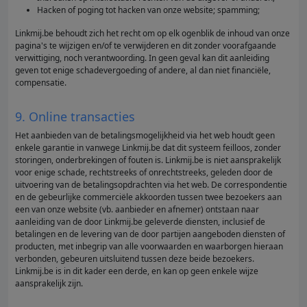
Hacken of poging tot hacken van onze website; spamming;
Linkmij.be behoudt zich het recht om op elk ogenblik de inhoud van onze
pagina's te wijzigen en/of te verwijderen en dit zonder voorafgaande
verwittiging, noch verantwoording. In geen geval kan dit aanleiding
geven tot enige schadevergoeding of andere, al dan niet financiële,
compensatie.
9. Online transacties
Het aanbieden van de betalingsmogelijkheid via het web houdt geen
enkele garantie in vanwege Linkmij.be dat dit systeem feilloos, zonder
storingen, onderbrekingen of fouten is. Linkmij.be is niet aansprakelijk
voor enige schade, rechtstreeks of onrechtstreeks, geleden door de
uitvoering van de betalingsopdrachten via het web. De correspondentie
en de gebeurlijke commerciële akkoorden tussen twee bezoekers aan
een van onze website (vb. aanbieder en afnemer) ontstaan naar
aanleiding van de door Linkmij.be geleverde diensten, inclusief de
betalingen en de levering van de door partijen aangeboden diensten of
producten, met inbegrip van alle voorwaarden en waarborgen hieraan
verbonden, gebeuren uitsluitend tussen deze beide bezoekers.
Linkmij.be is in dit kader een derde, en kan op geen enkele wijze
aansprakelijk zijn.