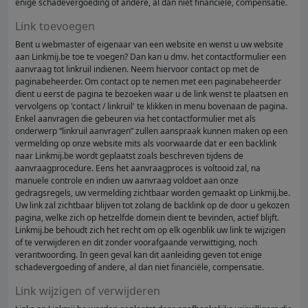
enige schadevergoeding of andere, al dan niet financiële, compensatie.
Link toevoegen
Bent u webmaster of eigenaar van een website en wenst u uw website
aan Linkmij.be toe te voegen? Dan kan u dmv. het contactformulier een
aanvraag tot linkruil indienen. Neem hiervoor contact op met de
paginabeheerder. Om contact op te nemen met een paginabeheerder
dient u eerst de pagina te bezoeken waar u de link wenst te plaatsen en
vervolgens op 'contact / linkruil' te klikken in menu bovenaan de pagina.
Enkel aanvragen die gebeuren via het contactformulier met als
onderwerp “linkruil aanvragen” zullen aanspraak kunnen maken op een
vermelding op onze website mits als voorwaarde dat er een backlink
naar Linkmij.be wordt geplaatst zoals beschreven tijdens de
aanvraagprocedure. Eens het aanvraagproces is voltooid zal, na
manuele controle en indien uw aanvraag voldoet aan onze
gedragsregels, uw vermelding zichtbaar worden gemaakt op Linkmij.be.
Uw link zal zichtbaar blijven tot zolang de backlink op de door u gekozen
pagina, welke zich op hetzelfde domein dient te bevinden, actief blijft.
Linkmij.be behoudt zich het recht om op elk ogenblik uw link te wijzigen
of te verwijderen en dit zonder voorafgaande verwittiging, noch
verantwoording. In geen geval kan dit aanleiding geven tot enige
schadevergoeding of andere, al dan niet financiële, compensatie.
Link wijzigen of verwijderen