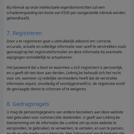
Bij inbreuk op onze intellectuele eigendomsrechten zal een
schadevergoeding ten koste van €500 per vastgestelde inbreuk worden
gehandhaafd.
7. Registreren
Door u te registreren gaat u uitdrukkelijk akkoord om: correcte,
accurate, actuele en volledige informatie over uzelf te verstrekken zoals
gevraagd op het registratieformulier en deze informatie bij eventuele
wijzigingen onmiddellijk te actualiseren.
Het paswoord dat u kiest en waarmee u zich registreert is persoonlijk,
en u geeft dit niet door aan derden. Linkmij.be behoudt zich het recht
voor om, wanneer zij redelijke vermoedens heeft dat de verstrekte
informatie onjuist, onvolledig of voorbijgestreefd is, de registratie en/of
de gevraagde dienst te schorsen of te weigeren.
8. Gedragsregels
U mag de persoonsgegevens van andere bezoekers aan deze website
niet gebruiken voor commerciële doeleinden. U geeft aan Linkmij.be
toestemming om de informatie die u online zet op onze website te
verspreiden, te gebruiken, te verwerken, te vertalen, en aan te passen,
en dit op alle media van Linkmij.be. Met “informatie” wordt bedoeld alle