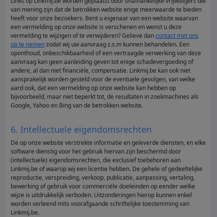
Links op Linkmij.be worden geplaatst door onafhankelijke vrijwilligers die
van mening zijn dat de betrokken website enige meerwaarde te bieden
heeft voor onze bezoekers. Bent u eigenaar van een website waarvan
een vermelding op onze website is verschenen en wenst u deze
vermelding te wijzigen of te verwijderen? Gelieve dan
contact met ons
op te nemen
zodat wij uw aanvraag z.s.m kunnen behandelen. Een
oponthoud, onbeschikbaarheid of een vertraagde verwerking van deze
aanvraag kan geen aanleiding geven tot enige schadevergoeding of
andere, al dan niet financiële, compensatie. Linkmij.be kan ook niet
aansprakelijk worden gesteld voor de eventuele gevolgen, van welke
aard ook, dat een vermelding op onze website kan hebben op
bijvoorbeeld, maar niet beperkt tot, de resultaten in zoekmachines als
Google, Yahoo en Bing van de betrokken website.
6. Intellectuele eigendomsrechten
De op onze website verstrekte informatie en geleverde diensten, en elke
software dienstig voor het gebruik hiervan zijn beschermd door
(intellectuele) eigendomsrechten, die exclusief toebehoren aan
Linkmij.be of waarop wij een licentie hebben. De gehele of gedeeltelijke
reproductie, verspreiding, verkoop, publicatie, aanpassing, vertaling,
bewerking of gebruik voor commerciële doeleinden op eender welke
wijze is uitdrukkelijk verboden. Uitzonderingen hierop kunnen enkel
worden verleend mits voorafgaande schriftelijke toestemming van
Linkmij.be.