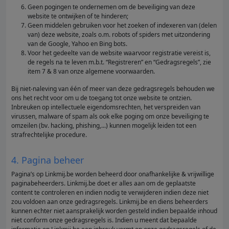
Geen pogingen te ondernemen om de beveiliging van deze
website te ontwijken of te hinderen;
Geen middelen gebruiken voor het zoeken of indexeren van (delen
van) deze website, zoals o.m. robots of spiders met uitzondering
van de Google, Yahoo en Bing bots.
Voor het gedeelte van de website waarvoor registratie vereist is,
de regels na te leven m.b.t. “Registreren” en “Gedragsregels”, zie
item 7 & 8 van onze algemene voorwaarden.
Bij niet-naleving van één of meer van deze gedragsregels behouden we
ons het recht voor om u de toegang tot onze website te ontzien.
Inbreuken op intellectuele eigendomsrechten, het verspreiden van
virussen, malware of spam als ook elke poging om onze beveiliging te
omzeilen (bv. hacking, phishing,...) kunnen mogelijk leiden tot een
strafrechtelijke procedure.
4. Pagina beheer
Pagina’s op Linkmij.be worden beheerd door onafhankelijke & vrijwillige
paginabeheerders. Linkmij.be doet er alles aan om de geplaatste
content te controleren en indien nodig te verwijderen indien deze niet
zou voldoen aan onze gedragsregels. Linkmij.be en diens beheerders
kunnen echter niet aansprakelijk worden gesteld indien bepaalde inhoud
niet conform onze gedragsregels is. Indien u meent dat bepaalde