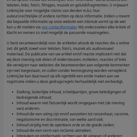
teksten, links, foto’s, filmpjes, muziek en geluidsfragmenten. U vrijwaart
Linkmij.be voor mogelijke claims van derden m.b.t. hun
auteursrechtelijke of andere rechten op deze informatie. Indien u meent
dat bepaalde informatie op onze website een inbreuk vormt op de wet
kan u dit melden via
ons contactformulier
. Wij onderzoeken elke kritiek of
klacht en nemen zo snel mogelijk de passende maatregelen.
U bent verantwoordelijk voor de artikelen alsook de reacties die u online
zet; dit geldt zowel voor teksten, foto’s, muziek als audiovisueel
materiaal. De publicatie van uw artikel en/of reactie impliceert niet dat
wij deze mening ook delen of ondersteunen. Artikelen, reacties of links
die verwijzen naar websites die beantwoorden aan volgende kenmerken
zijn niet toegestaan, en zullen zonder kennisgeving worden verwijderd.
Linkmij.be kan daarnaast op elk ogenblik een einde maken aan uw
registratie indien u deze gedragsregels herhaaldelijk niet eerbiedigt.
Stalking, lasterlijke inhoud, scheldpartijen, grove beledigingen of
bedreigende inhoud;
Inhoud waarin niet fatsoenlijk wordt omgegaan met (de mening
van) anderen.
Inhoud die een uiting zijn en/of aanzetten tot rassenhaat, racisme,
negationisme en discriminatie, van welke aard ook;
Inhoud strijdig met de openbare orde en de goede zeden;
Inhoud die een vorm van reclame uitmaken;
Inbreuken op intellectuele rechten van de uitgever of anderen;