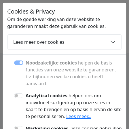
Cookies & Privacy
LINKMIJ
.BE
Om de goede werking van deze website te
garanderen maakt deze gebruik van cookies.
Lees meer over cookies
Home
Dochters
Artikelen
Contact
Noodzakelijke cookies
helpen de basis
functies van onze website te garanderen,
Algemene voorwaarden
bv. bijhouden welke cookies u heeft
aanvaard.
1. Toepasselijkheid
Analytical cookies
helpen ons om
Door uw bezoek aan Linkmij.be (hierna genoemd : Wij of deze website)
individueel surfgedrag op onze sites in
stemt u stilzwijgend en onvoorwaardelijk in met de toepasselijkheid van
kaart te brengen en op basis hiervan de site
deze gebruiksvoorwaarden. Linkmij.be kan deze gebruiksvoorwaarden
steeds wijzigen en dit zonder voorafgaande verwittiging.
te personaliseren.
Lees meer...
Marketing cookies
Deze cookies gebruiken